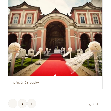
Dřevěné sloupky
1
2
3
Page 2 of 3