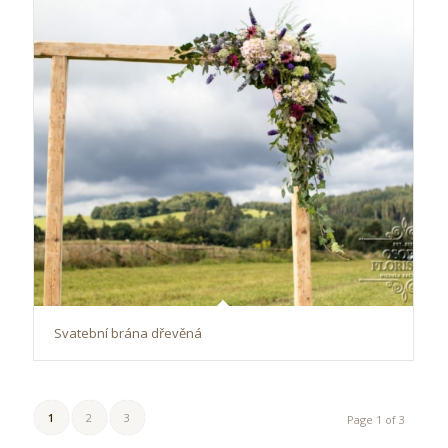
Svatební brána dřevěná
1
2
3
Page 1 of 3