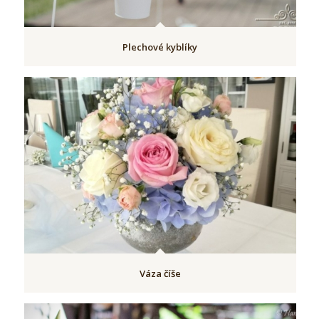
Plechové kyblíky
Váza číše