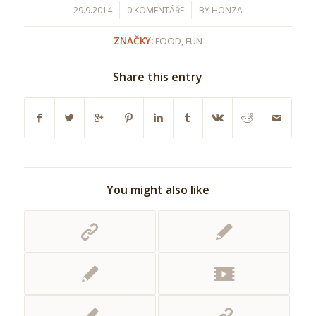
/
/
29.9.2014
0 KOMENTÁŘE
BY
HONZA
ZNAČKY:
FOOD
,
FUN
Share this entry
You might also like